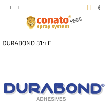
Přejít
NÁKUP
na
obsah
KOŠÍK
DURABOND 814 E