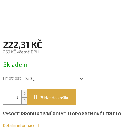
222,31 KČ
269 KČ včetně DPH
Měrná
Skladem
cena:
Hmotnost
Přidat do košíku
VYSOCE PRODUKTIVNÍ POLYCHLOROPRENOVÉ LEPIDLO
Detailní informace