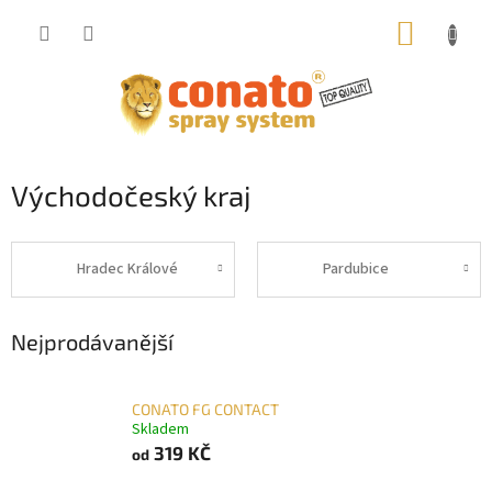
Přejít
NÁKUP
na
obsah
KOŠÍK
Východočeský kraj
Hradec Králové
Pardubice
Nejprodávanější
CONATO FG CONTACT
Skladem
319 KČ
od