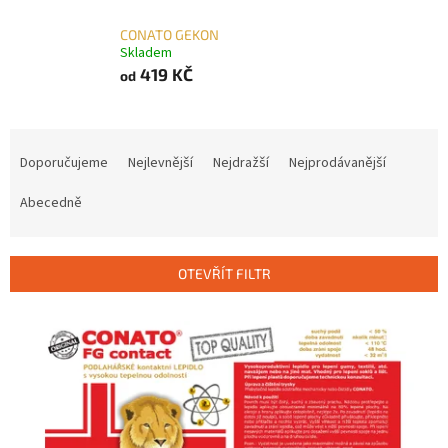
CONATO GEKON
Skladem
419 KČ
od
Ř
a
Doporučujeme
Nejlevnější
Nejdražší
Nejprodávanější
z
e
Abecedně
n
í
p
OTEVŘÍT FILTR
r
o
V
d
ý
u
p
k
i
t
s
ů
p