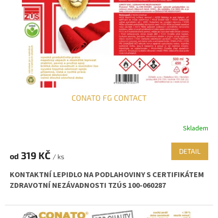
r
o
d
u
k
t
ů
CONATO FG CONTACT
Skladem
DETAIL
319 KČ
od
/ ks
KONTAKTNÍ LEPIDLO NA PODLAHOVINY S CERTIFIKÁTEM
ZDRAVOTNÍ NEZÁVADNOSTI TZÚS 100-060287