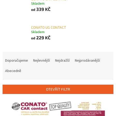
Skladem
339 KČ
od
CONATO UG CONTACT
Skladem
229 KČ
od
Ř
a
Doporučujeme
Nejlevnější
Nejdražší
Nejprodávanější
z
e
Abecedně
n
í
p
OTEVŘÍT FILTR
r
o
V
d
ý
u
p