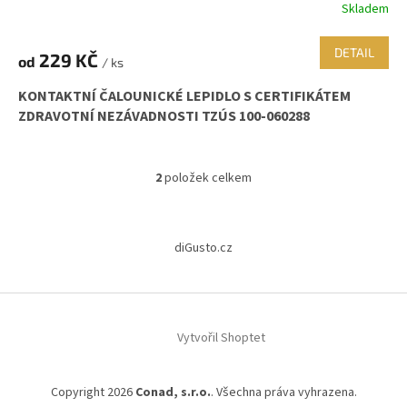
Skladem
DETAIL
229 KČ
od
/ ks
KONTAKTNÍ ČALOUNICKÉ LEPIDLO S CERTIFIKÁTEM
ZDRAVOTNÍ NEZÁVADNOSTI TZÚS 100-060288
2
položek celkem
O
v
l
Z
á
á
diGusto.cz
d
p
a
a
c
t
í
í
p
Vytvořil Shoptet
r
v
k
y
Copyright 2026
Conad, s.r.o.
. Všechna práva vyhrazena.